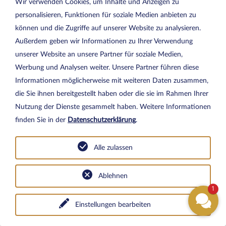
Wir verwenden Cookies, um Inhalte und Anzeigen zu
Strandes kann nur abgehalten werden, wenn die 12
personalisieren, Funktionen für soziale Medien anbieten zu
Hotelzimmer in der Etage über der Gastronomie ebenfalls
können und die Zugriffe auf unserer Website zu analysieren.
angemietet werden.
Außerdem geben wir Informationen zu Ihrer Verwendung
unserer Website an unsere Partner für soziale Medien,
Werbung und Analysen weiter. Unsere Partner führen diese
§ 11 Erfüllungs- und Zahlungsort, Gerichtsstand, Nebenabreden,
Informationen möglicherweise mit weiteren Daten zusammen,
Teilunwirksamkeit
die Sie ihnen bereitgestellt haben oder die sie im Rahmen Ihrer
Erfüllungs- und Zahlungsort ist für beide Seiten der Sitz
Nutzung der Dienste gesammelt haben. Weitere Informationen
des Resorts.
finden Sie in der
Datenschutzerklärung
.
Es gilt deutsches Recht. Die Anwendung des UN-Kaufrechts
Alle zulassen
und des Kollisionsrechts ist ausgeschlossen.
Mit Ausnahme für private Endverbraucher wird der
Ablehnen
Geschäftssitz des Resorts als ausschließlicher Gerichtsstand
1
für alle Ansprüche, die sich aus oder aufgrund des jeweiligen
Einstellungen bearbeiten
Vertrages ergeben, vereinbart.
Nebenabreden, Änderungen oder Ergänzungen dieser