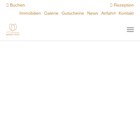
Zum Hauptinhalt springen
Buchen
Rezeption
Immobilien
Galerie
Gutscheine
News
Anfahrt
Kontakt