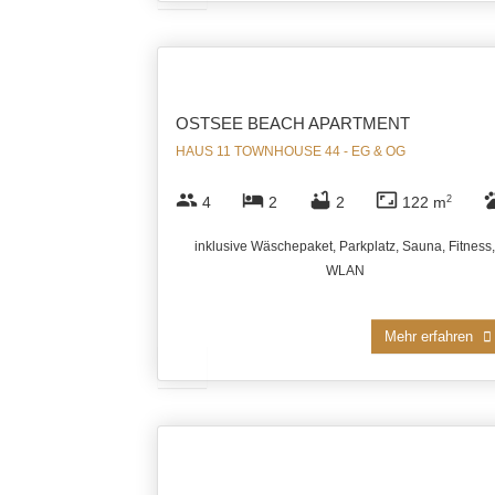
OSTSEE BEACH APARTMENT
HAUS 11 TOWNHOUSE 44 - EG & OG
group
hotel
bathtub
aspect_ratio
pe
4
2
2
122 m
2
inklusive Wäschepaket, Parkplatz, Sauna, Fitness,
WLAN
Mehr erfahren