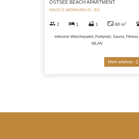
OSTSEE BEACH APARTMENT
HAUS 11 WOHNUNG 43 - EG
group
hotel
bathtub
aspect_ratio
pe
2
1
1
68 m
2
inklusive Wäschepaket, Parkplatz, Sauna, Fitness,
WLAN
Mehr erfahren