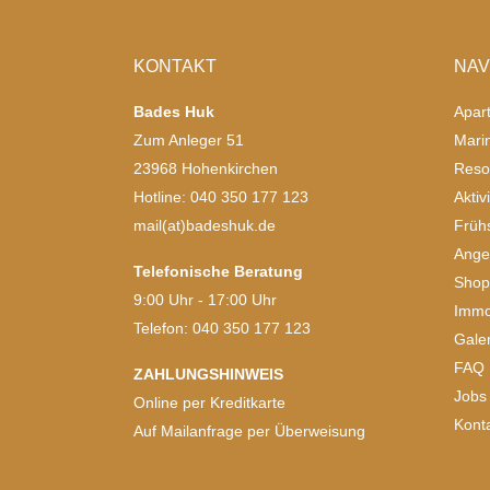
KONTAKT
NAV
Bades Huk
Apar
Zum Anleger 51
Mari
23968 Hohenkirchen
Reso
Hotline: 040 350 177 123
Aktiv
mail(at)badeshuk.de
Früh
Ange
Telefonische Beratung
Sho
9:00 Uhr - 17:00 Uhr
Immo
Telefon: 040 350 177 123
Gale
FAQ
ZAHLUNGSHINWEIS
Jobs
Online per Kreditkarte
Kont
Auf Mailanfrage per Überweisung