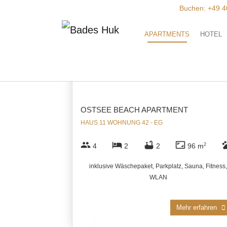
Zum Hauptinhalt springen
Buchen:
+49 4
Sortiert
APARTMENTS
HOTEL
OSTSEE BEACH APARTMENT
HAUS 11 WOHNUNG 42 - EG
group
hotel
bathtub
aspect_ratio
pe
4
2
2
96 m
2
inklusive Wäschepaket, Parkplatz, Sauna, Fitness,
WLAN
Mehr erfahren