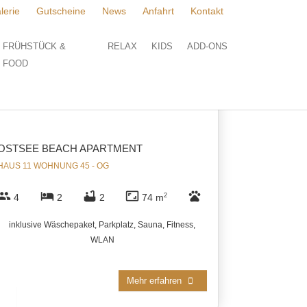
lerie
Gutscheine
News
Anfahrt
Kontakt
Sortierung ändern
FRÜHSTÜCK &
RELAX
KIDS
ADD-ONS
FOOD
OSTSEE BEACH APARTMENT
HAUS 11 WOHNUNG 45 - OG
group
hotel
bathtub
aspect_ratio
pets
4
2
2
74 m
2
inklusive Wäschepaket, Parkplatz, Sauna, Fitness,
WLAN
Mehr erfahren