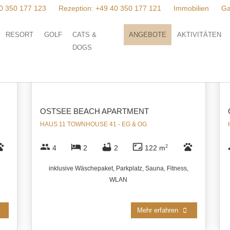
0 350 177 123
Rezeption:
+49 40 350 177 121
Immobilien
Ga
RESORT
GOLF
CATS &
ANGEBOTE
AKTIVITÄTEN
DOGS
7 APARTMENTS GEFUNDEN
OSTSEE BEACH APARTMENT
HAUS 11 TOWNHOUSE 41 - EG & OG
ts
group
hotel
bathtub
aspect_ratio
pets
4
2
2
122 m
2
inklusive Wäschepaket, Parkplatz, Sauna, Fitness,
WLAN
Mehr erfahren