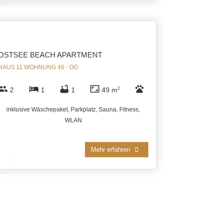
OSTSEE BEACH APARTMENT
HAUS 11 WOHNUNG 46 - OG
group
hotel
bathtub
aspect_ratio
pets
2
1
1
49 m
2
inklusive Wäschepaket, Parkplatz, Sauna, Fitness,
WLAN
Mehr erfahren