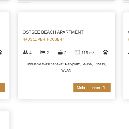
OSTSEE BEACH APARTMENT
HAUS 11 PENTHOUSE 47
ts
group
hotel
bathtub
aspect_ratio
pets
4
2
2
115 m
2
inklusive Wäschepaket, Parkplatz, Sauna, Fitness,
WLAN
Mehr erfahren