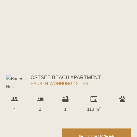
OSTSEE BEACH APARTMENT
HAUS 04 WOHNUNG 13 - EG
group
hotel
bathtub
aspect_ratio
pets
4
2
1
113 m
2
JETZT BUCHEN