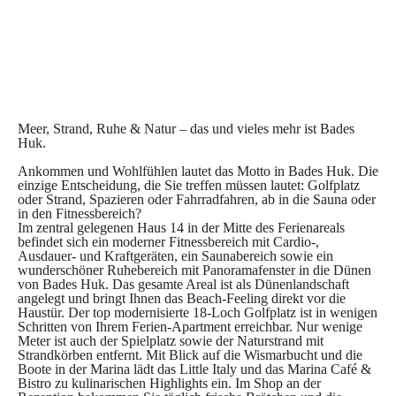
Meer, Strand, Ruhe & Natur – das und vieles mehr ist Bades
Huk.
Ankommen und Wohlfühlen lautet das Motto in Bades Huk. Die
einzige Entscheidung, die Sie treffen müssen lautet: Golfplatz
oder Strand, Spazieren oder Fahrradfahren, ab in die Sauna oder
in den Fitnessbereich?
Im zentral gelegenen Haus 14 in der Mitte des Ferienareals
befindet sich ein moderner Fitnessbereich mit Cardio-,
Ausdauer- und Kraftgeräten, ein Saunabereich sowie ein
wunderschöner Ruhebereich mit Panoramafenster in die Dünen
von Bades Huk. Das gesamte Areal ist als Dünenlandschaft
angelegt und bringt Ihnen das Beach-Feeling direkt vor die
Haustür. Der top modernisierte 18-Loch Golfplatz ist in wenigen
Schritten von Ihrem Ferien-Apartment erreichbar. Nur wenige
Meter ist auch der Spielplatz sowie der Naturstrand mit
Strandkörben entfernt. Mit Blick auf die Wismarbucht und die
Boote in der Marina lädt das Little Italy und das Marina Café &
Bistro zu kulinarischen Highlights ein. Im Shop an der