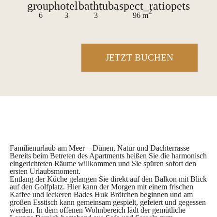
group
hotel
bathtub
aspect_ratio
pets
2
6
3
3
96 m
JETZT BUCHEN
Familienurlaub am Meer – Dünen, Natur und Dachterrasse
Bereits beim Betreten des Apartments heißen Sie die harmonisch
eingerichteten Räume willkommen und Sie spüren sofort den
ersten Urlaubsmoment.
Entlang der Küche gelangen Sie direkt auf den Balkon mit Blick
auf den Golfplatz. Hier kann der Morgen mit einem frischen
Kaffee und leckeren Bades Huk Brötchen beginnen und am
großen Esstisch kann gemeinsam gespielt, gefeiert und gegessen
werden. In dem offenen Wohnbereich lädt der gemütliche