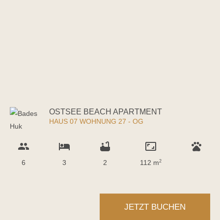
OSTSEE BEACH APARTMENT
HAUS 07 WOHNUNG 27 - OG
group
hotel
bathtub
aspect_ratio
pets
6
3
2
112 m
2
JETZT BUCHEN