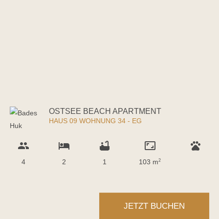
OSTSEE BEACH APARTMENT
HAUS 09 WOHNUNG 34 - EG
group
hotel
bathtub
aspect_ratio
pets
4
2
1
103 m
2
JETZT BUCHEN