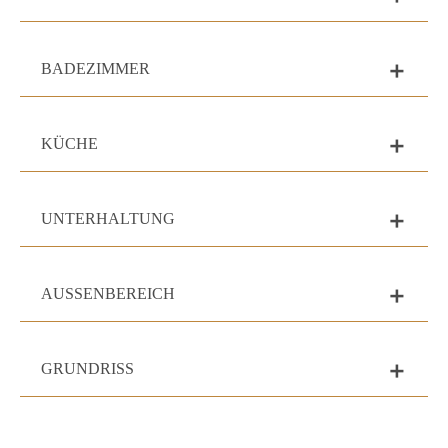
BADEZIMMER
add
KÜCHE
add
UNTERHALTUNG
add
AUSSENBEREICH
add
GRUNDRISS
add