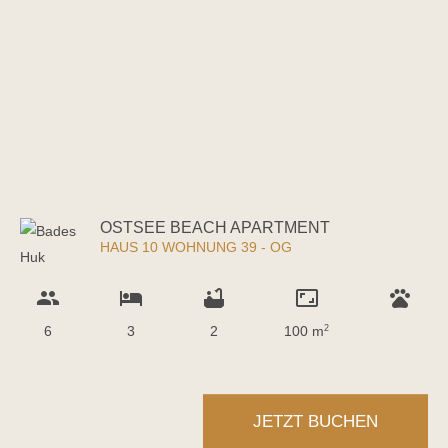
OSTSEE BEACH APARTMENT
HAUS 10 WOHNUNG 39 - OG
group
hotel
bathtub
aspect_ratio
pets
6
3
2
100 m
2
JETZT BUCHEN