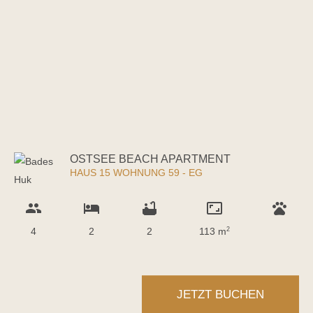
OSTSEE BEACH APARTMENT
HAUS 15 WOHNUNG 59 - EG
group
hotel
bathtub
aspect_ratio
pets
4
2
2
113 m
2
JETZT BUCHEN