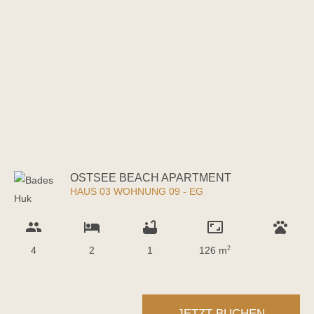
OSTSEE BEACH APARTMENT
HAUS 03 WOHNUNG 09 - EG
group
hotel
bathtub
aspect_ratio
pets
4
2
1
126 m
2
JETZT BUCHEN