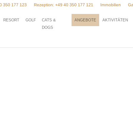
0 350 177 123
Rezeption:
+49 40 350 177 121
Immobilien
Ga
RESORT
GOLF
CATS &
ANGEBOTE
AKTIVITÄTEN
DOGS