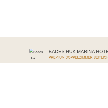
BADES HUK MARINA HOT
PREMIUM DOPPELZIMMER SEITLIC
Inkl. Frühstück, Sauna & Fitness
190,00 €
Ab