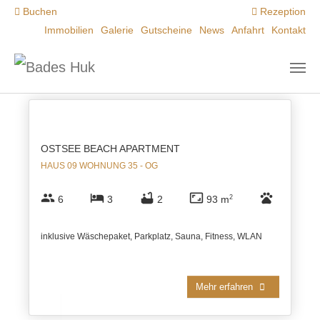
Zum Hauptinhalt springen
Buchen
Rezeption
Immobilien
Galerie
Gutscheine
News
Anfahrt
Kontakt
Sortiert
Sortierung ändern
4 APARTMENTS GEFUNDEN
OSTSEE BEACH APARTMENT
HAUS 09 WOHNUNG 35 - OG
group
hotel
bathtub
aspect_ratio
pets
6
3
2
93 m
2
inklusive Wäschepaket, Parkplatz, Sauna, Fitness, WLAN
Mehr erfahren