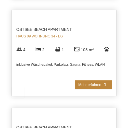
OSTSEE BEACH APARTMENT
HAUS 09 WOHNUNG 34 - EG
group
hotel
bathtub
aspect_ratio
pets
4
2
1
103 m
2
inklusive Wäschepaket, Parkplatz, Sauna, Fitness, WLAN
Mehr erfahren
OSTSEE BEACH APARTMENT