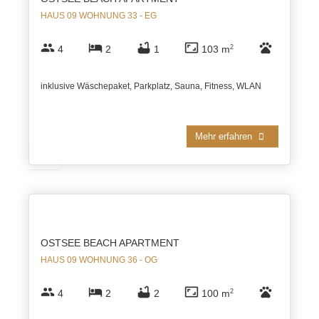
HAUS 09 WOHNUNG 33 - EG
group
hotel
bathtub
aspect_ratio
pets
4
2
1
103 m
2
inklusive Wäschepaket, Parkplatz, Sauna, Fitness, WLAN
Mehr erfahren
OSTSEE BEACH APARTMENT
HAUS 09 WOHNUNG 36 - OG
group
hotel
bathtub
aspect_ratio
pets
4
2
2
100 m
2