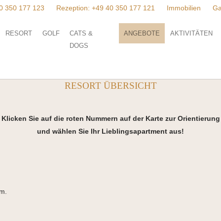
0 350 177 123
Rezeption:
+49 40 350 177 121
Immobilien
Ga
RESORT
GOLF
CATS &
ANGEBOTE
AKTIVITÄTEN
DOGS
INTERAKTIVE KARTE
RESORT ÜBERSICHT
Klicken Sie auf die roten Nummern auf der Karte zur Orientierung
und wählen Sie Ihr Lieblingsapartment aus!
rm.