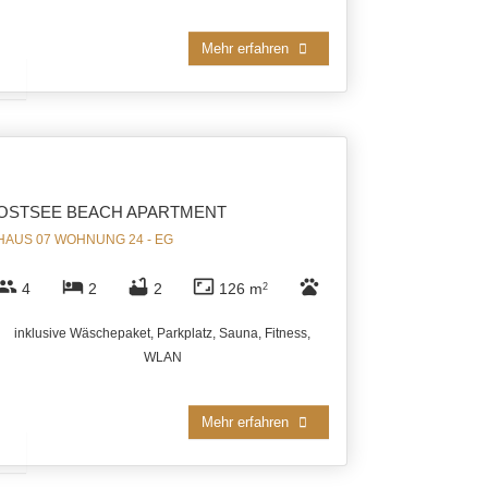
Mehr erfahren
OSTSEE BEACH APARTMENT
HAUS 07 WOHNUNG 24 - EG
group
hotel
bathtub
aspect_ratio
pets
4
2
2
126 m
2
inklusive Wäschepaket, Parkplatz, Sauna, Fitness,
WLAN
Mehr erfahren