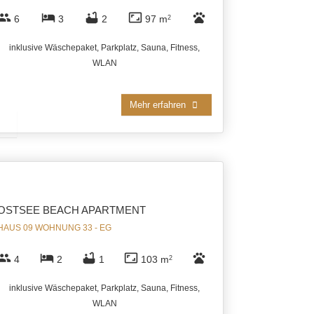
group
hotel
bathtub
aspect_ratio
pets
6
3
2
97 m
2
inklusive Wäschepaket, Parkplatz, Sauna, Fitness,
WLAN
Mehr erfahren
OSTSEE BEACH APARTMENT
HAUS 09 WOHNUNG 33 - EG
group
hotel
bathtub
aspect_ratio
pets
4
2
1
103 m
2
inklusive Wäschepaket, Parkplatz, Sauna, Fitness,
WLAN