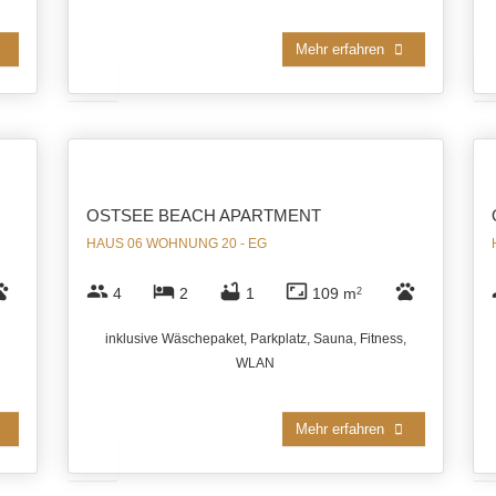
Mehr erfahren
OSTSEE BEACH APARTMENT
HAUS 06 WOHNUNG 20 - EG
ts
group
hotel
bathtub
aspect_ratio
pets
4
2
1
109 m
2
inklusive Wäschepaket, Parkplatz, Sauna, Fitness,
WLAN
Mehr erfahren