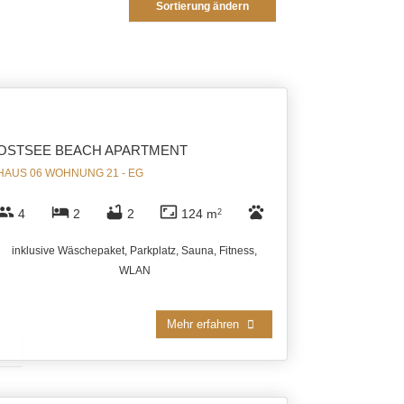
Sortierung ändern
OSTSEE BEACH APARTMENT
HAUS 06 WOHNUNG 21 - EG
group
hotel
bathtub
aspect_ratio
pets
4
2
2
124 m
2
inklusive Wäschepaket, Parkplatz, Sauna, Fitness,
WLAN
Mehr erfahren