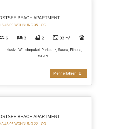
OSTSEE BEACH APARTMENT
HAUS 09 WOHNUNG 35 - OG
group
hotel
bathtub
aspect_ratio
pets
6
3
2
93 m
2
inklusive Wäschepaket, Parkplatz, Sauna, Fitness,
WLAN
Mehr erfahren
OSTSEE BEACH APARTMENT
HAUS 06 WOHNUNG 22 - OG