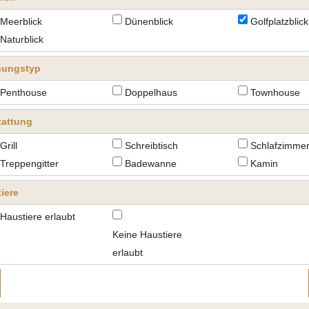
Meerblick
Dünenblick
Golfplatzblick
Naturblick
ungstyp
Penthouse
Doppelhaus
Townhouse
tattung
Grill
Schreibtisch
Schlafzimme
Treppengitter
Badewanne
Kamin
iere
Haustiere erlaubt
Keine Haustiere
erlaubt