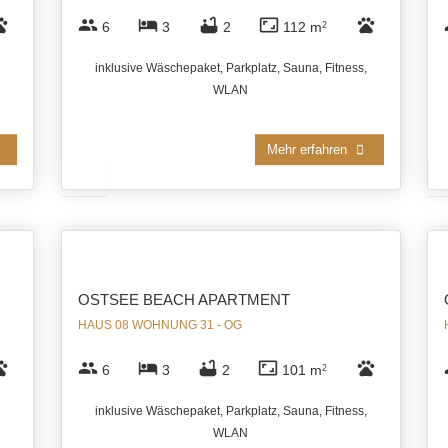
ts
group
hotel
bathtub
aspect_ratio
pets
6
3
2
112 m
2
inklusive Wäschepaket, Parkplatz, Sauna, Fitness,
WLAN
Mehr erfahren
OSTSEE BEACH APARTMENT
HAUS 08 WOHNUNG 31 - OG
ts
group
hotel
bathtub
aspect_ratio
pets
6
3
2
101 m
2
inklusive Wäschepaket, Parkplatz, Sauna, Fitness,
WLAN