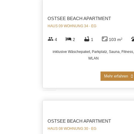
OSTSEE BEACH APARTMENT
HAUS 09 WOHNUNG 34 - EG
group
hotel
bathtub
aspect_ratio
pe
4
2
1
103 m
2
inklusive Wäschepaket, Parkplatz, Sauna, Fitness,
WLAN
Mehr erfahren
OSTSEE BEACH APARTMENT
HAUS 08 WOHNUNG 30 - EG