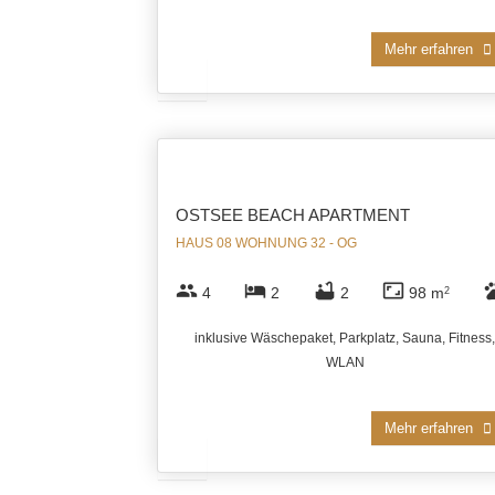
Mehr erfahren
OSTSEE BEACH APARTMENT
HAUS 08 WOHNUNG 32 - OG
group
hotel
bathtub
aspect_ratio
pe
4
2
2
98 m
2
inklusive Wäschepaket, Parkplatz, Sauna, Fitness,
WLAN
Mehr erfahren