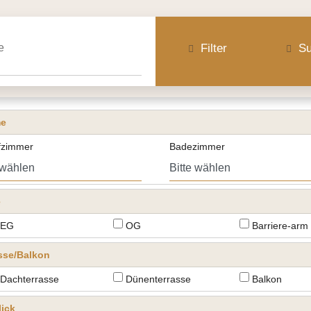
Filter
Su
e
fzimmer
Badezimmer
e
EG
OG
Barriere-arm
sse/Balkon
Dachterrasse
Dünenterrasse
Balkon
ick