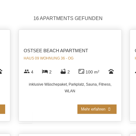
16 APARTMENTS GEFUNDEN
OSTSEE BEACH APARTMENT
HAUS 09 WOHNUNG 36 - OG
ts
group
hotel
bathtub
aspect_ratio
pets
4
2
2
100 m
2
inklusive Wäschepaket, Parkplatz, Sauna, Fitness,
WLAN
Mehr erfahren