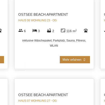
OSTSEE BEACH APARTMENT
HAUS 06 WOHNUNG 23 - OG
ts
group
hotel
bathtub
aspect_ratio
pets
6
3
2
116 m
2
inklusive Wäschepaket, Parkplatz, Sauna, Fitness,
WLAN
Mehr erfahren
OSTSEE BEACH APARTMENT
HAUS 07 WOHNUNG 27 - OG