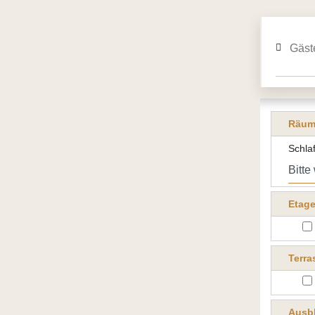
Räum
Schla
Etag
Terra
Ausbl