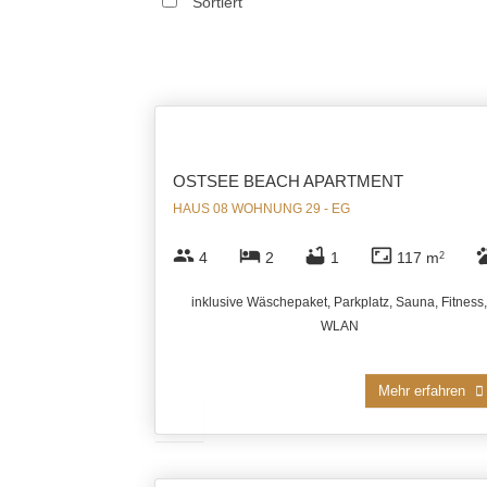
Sortiert
OSTSEE BEACH APARTMENT
HAUS 08 WOHNUNG 29 - EG
group
hotel
bathtub
aspect_ratio
pe
4
2
1
117 m
2
inklusive Wäschepaket, Parkplatz, Sauna, Fitness,
WLAN
Mehr erfahren