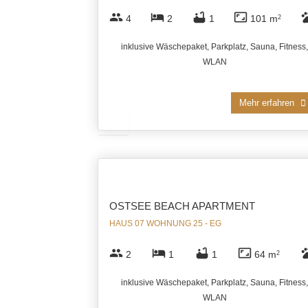
group
hotel
bathtub
aspect_ratio
pe
4
2
1
101 m
2
inklusive Wäschepaket, Parkplatz, Sauna, Fitness,
WLAN
Mehr erfahren
OSTSEE BEACH APARTMENT
HAUS 07 WOHNUNG 25 - EG
group
hotel
bathtub
aspect_ratio
pe
2
1
1
64 m
2
inklusive Wäschepaket, Parkplatz, Sauna, Fitness,
WLAN